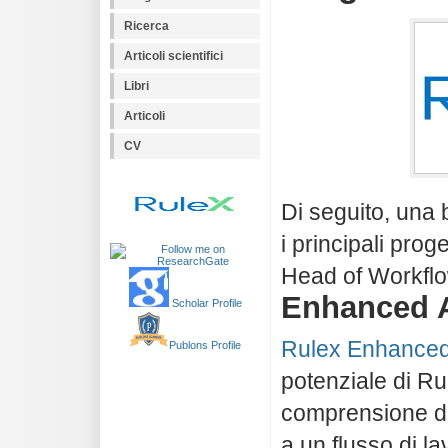
Ricerca
Articoli scientifici
Libri
Articoli
CV
Di seguito, una 
i principali prog
Head of Workfl
Enhanced 
Scholar Profile
Rulex Enhance
Publons Profile
potenziale di Ru
comprensione dei
a un flusso di l